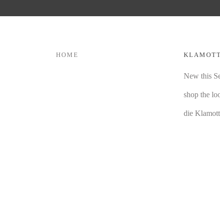
HOME
KLAMOT
New this S
shop the lo
die Klamot